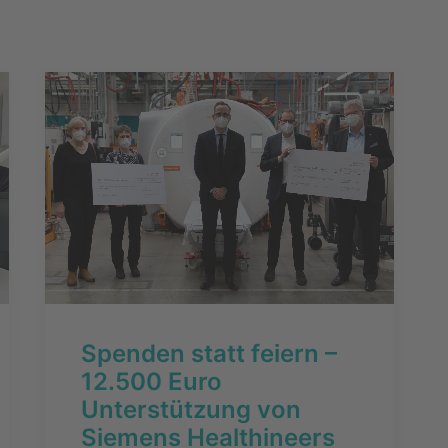
Spenden statt feiern –
12.500 Euro
Unterstützung von
Siemens Healthineers