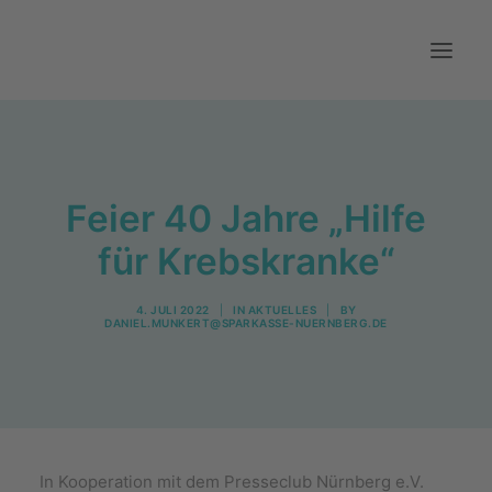
Aktuelles
Über uns
Feier 40 Jahre „Hilfe
Mitwirken
für Krebskranke“
Kontakt
4. JULI 2022
|
IN
AKTUELLES
|
BY
DANIEL.MUNKERT@SPARKASSE-NUERNBERG.DE
In Kooperation mit dem Presseclub Nürnberg e.V.