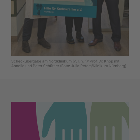
Scheckübergabe am Nordklinikum (v. l. n. r.): Prof. Dr. Knop mit
Annelie und Peter Schüttler (Foto: Julia Peters/Klinikum Nürnberg)