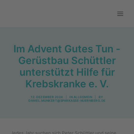
Aktuelles
Im Advent Gutes Tun -
Über uns
Gerüstbau Schüttler
Mitwirken
unterstützt Hilfe für
Kontakt
Krebskranke e. V.
12. DEZEMBER 2024
|
IN
ALLGEMEIN
|
BY
DANIEL.MUNKERT@SPARKASSE-NUERNBERG.DE
Jedes Jahr suchen sich Peter Schüttler und seine