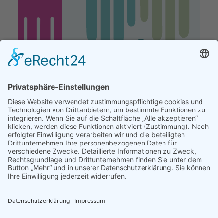
Copyright © 2022
Hilfe für Krebskranke e. V.
Tel.: 0911/230-4566
Mail:
kontakt@krebshilfe-nuernberg.de