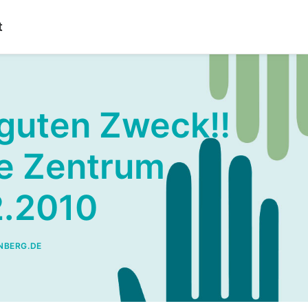
t
 guten Zweck!!
e Zentrum
2.2010
NBERG.DE