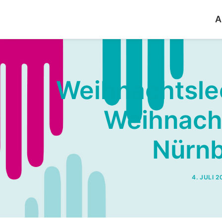
A
Weihnachtslec
Weihnach
Nürnb
4. JULI 2