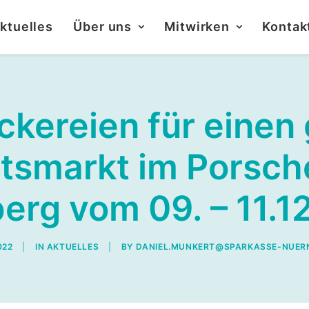
ktuelles
Über uns
Mitwirken
Kontak
kereien für einen
tsmarkt im Porsch
erg vom 09. – 11.1
022
|
IN
AKTUELLES
|
BY
DANIEL.MUNKERT@SPARKASSE-NUER