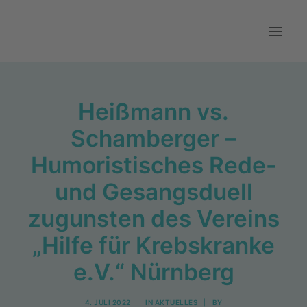
Aktuelles
Heißmann vs.
Über uns
Schamberger –
Mitwirken
Humoristisches Rede-
Kontakt
und Gesangsduell
zugunsten des Vereins
„Hilfe für Krebskranke
e.V.“ Nürnberg
4. JULI 2022
|
IN
AKTUELLES
|
BY