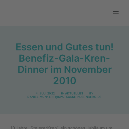
Aktuelles
Essen und Gutes tun!
Über uns
Benefiz-Gala-Kren-
Mitwirken
Dinner im November
Kontakt
2010
4. JULI 2022
|
IN
AKTUELLES
|
BY
DANIEL.MUNKERT@SPARKASSE-NUERNBERG.DE
10 Jahre „SteiererKren“, ein schönes Jubiläum um