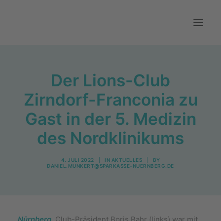
Aktuelles
Der Lions-Club
Über uns
Zirndorf-Franconia zu
Mitwirken
Gast in der 5. Medizin
Kontakt
des Nordklinikums
4. JULI 2022
|
IN
AKTUELLES
|
BY
DANIEL.MUNKERT@SPARKASSE-NUERNBERG.DE
Nürnberg.
Club-Präsident Boris Bahr (links) war mit