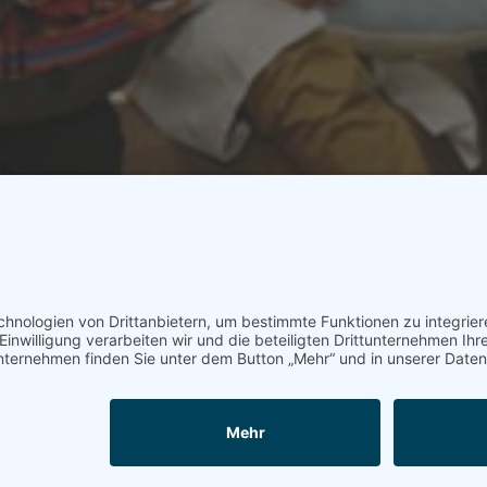
lub Albrecht Dürer, Prof. Dr. Martin Wilhelm, Vorstand der Medizinischen Klinik 