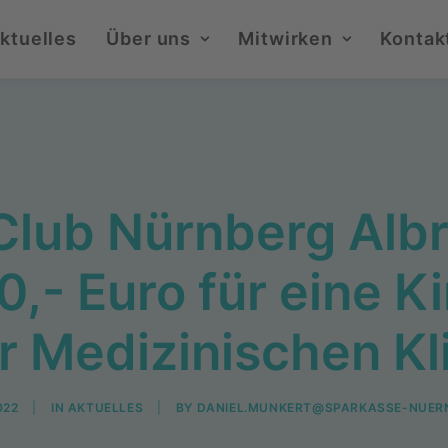
ktuelles
Über uns
Mitwirken
Kontak
Club Nürnberg Alb
0,- Euro für eine K
r Medizinischen Kl
022
|
IN
AKTUELLES
|
BY
DANIEL.MUNKERT@SPARKASSE-NUER