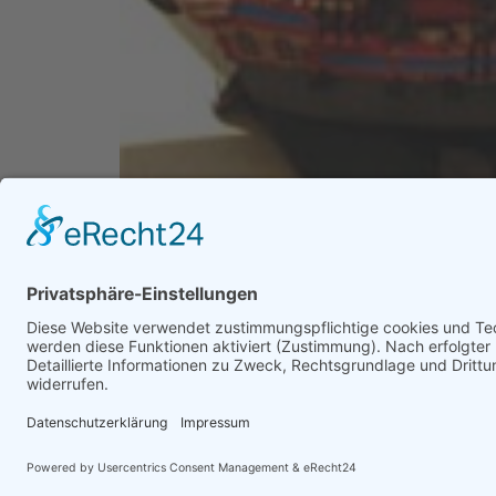
Von rechts nach links: Sabine Janßen, Präsidentin des Lions C