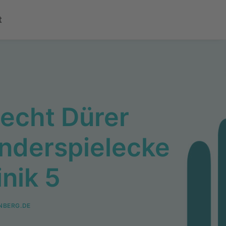
t
recht Dürer
inderspielecke
inik 5
NBERG.DE