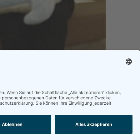
5, Christa Michallik, Diplom-Pädagogin