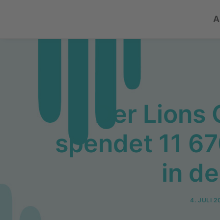
A
Der Lions 
spendet 11 67
in de
4. JULI 2